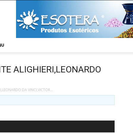
NU
TE ALIGHIERI,LEONARDO
I,LEONARDO DA VINCI,VICTOR…