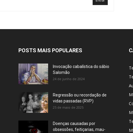
Entrar
POSTS MAIS POPULARES
C
Invocação cabalística do sábio
T
Salomão
Te
24 de junho de 2024
A
M
Regressão ou recordação de
vidas passadas (RVP)
C
25 de maio de 2025
Me
T
Doenças causadas por
obsessões, feitiçarias, mau-
M