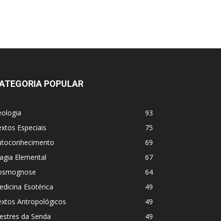
ATEGORIA POPULAR
eologia
93
xtos Especiais
75
utoconhecimento
69
agia Elemental
67
osmognose
64
dicina Esotérica
49
extos Antropológicos
49
estres da Senda
49