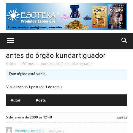
antes do órgão kundartiguador
Home
›
Fóruns
›
antes do órgão kundartiguador
Este tópico está vazio.
Visualizando 1 post (de 1 do total)
Autor
Posts
5 de janeiro de 2009 às 12:46
#29592
imported_nathalia
Participante