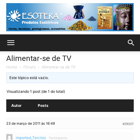
Alimentar-se de TV
Home
›
Fóruns
›
Alimentar-se de TV
Este tópico está vazio.
Visualizando 1 post (de 1 do total)
Autor
Posts
23 de março de 2011 às 16:49
#29207
imported_Tarcisio
Participante