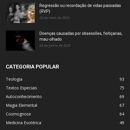
Regressão ou recordação de vidas passadas
(RVP)
25 de maio de 2025
Doenças causadas por obsessões, feitiçarias,
mau-olhado
24 de junho de 2023
CATEGORIA POPULAR
Teologia
93
Textos Especiais
75
Autoconhecimento
69
Magia Elemental
67
Cosmognose
64
Medicina Esotérica
49