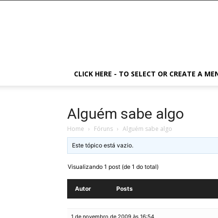
CLICK HERE - TO SELECT OR CREATE A ME
Alguém sabe algo
Home
›
Fóruns
›
Alguém sabe algo
Este tópico está vazio.
Visualizando 1 post (de 1 do total)
Autor
Posts
1 de novembro de 2009 às 16:54