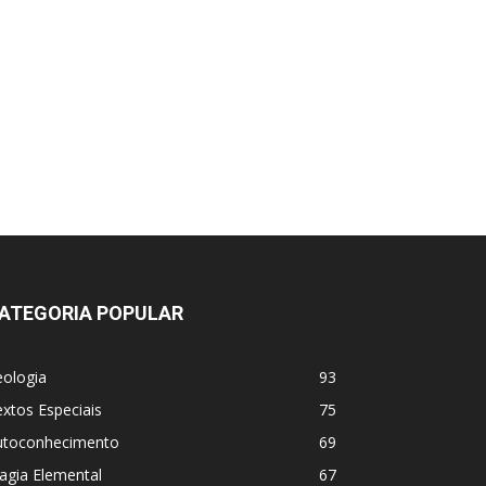
ATEGORIA POPULAR
eologia
93
xtos Especiais
75
utoconhecimento
69
agia Elemental
67