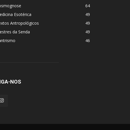
osmognose
64
dicina Esotérica
49
extos Antropológicos
49
estres da Senda
49
antrismo
46
IGA-NOS