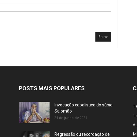
Entrar
POSTS MAIS POPULARES
C
Invocação cabalística do sábio
T
Salomão
Te
24 de junho de 2024
A
M
Regressão ou recordação de