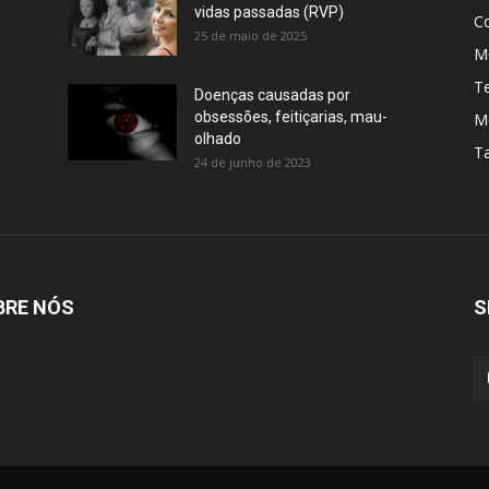
vidas passadas (RVP)
C
25 de maio de 2025
Me
T
Doenças causadas por
obsessões, feitiçarias, mau-
M
olhado
T
24 de junho de 2023
BRE NÓS
S