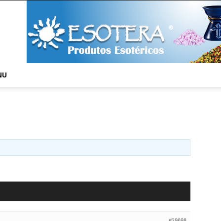
NU
#29698