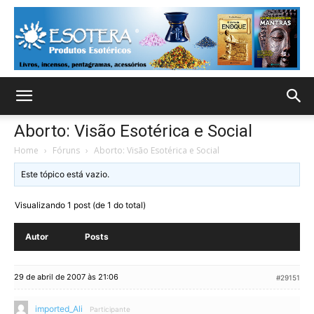
Aborto: Visão Esotérica e Social
Home
›
Fóruns
›
Aborto: Visão Esotérica e Social
Este tópico está vazio.
Visualizando 1 post (de 1 do total)
Autor
Posts
29 de abril de 2007 às 21:06
#29151
imported_Ali
Participante