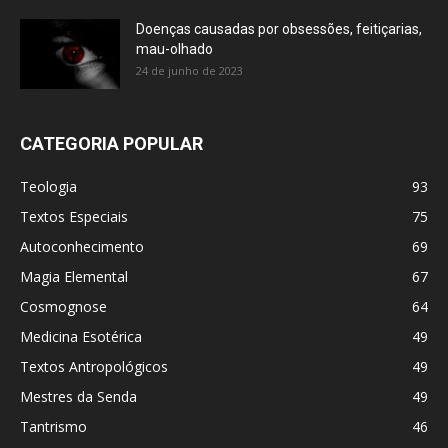
Doenças causadas por obsessões, feitiçarias,
mau-olhado
24 de junho de 2023
CATEGORIA POPULAR
Teologia
93
Textos Especiais
75
Autoconhecimento
69
Magia Elemental
67
Cosmognose
64
Medicina Esotérica
49
Textos Antropológicos
49
Mestres da Senda
49
Tantrismo
46