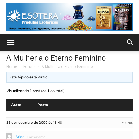
A Mulher a o Eterno Feminino
Home
›
Fóruns
›
A Mulher a o Eterno Feminino
Este tópico está vazio.
Visualizando 1 post (de 1 do total)
Autor
Posts
28 de novembro de 2009 às 16:48
#29705
Aries
Participante