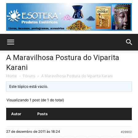
A Maravilhosa Postura do Viparita
Karani
Home
›
Fóruns
›
A Maravilhosa Postura do Viparita Karani
Este tópico está vazio.
Visualizando 1 post (de 1 do total)
Autor
Posts
27 de dezembro de 2011 às 18:24
#29902