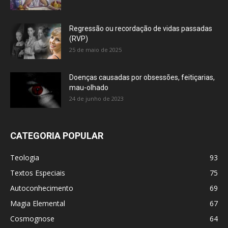
Regressão ou recordação de vidas passadas
(RVP)
25 de maio de 2025
Doenças causadas por obsessões, feitiçarias,
mau-olhado
24 de junho de 2023
CATEGORIA POPULAR
Teologia
93
Textos Especiais
75
Autoconhecimento
69
Magia Elemental
67
Cosmognose
64