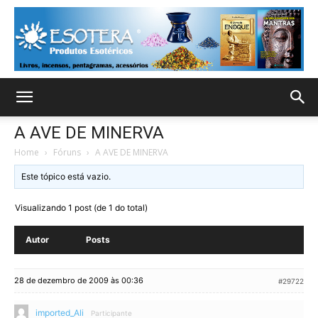
A AVE DE MINERVA
Home
›
Fóruns
›
A AVE DE MINERVA
Este tópico está vazio.
Visualizando 1 post (de 1 do total)
Autor
Posts
28 de dezembro de 2009 às 00:36
#29722
imported_Ali
Participante