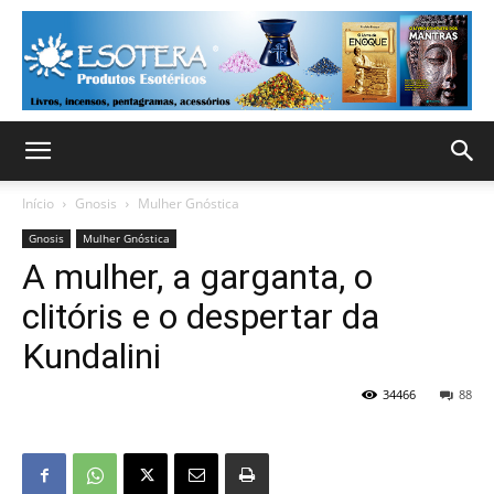
Início
Gnosis
Mulher Gnóstica
Gnosis
Mulher Gnóstica
A mulher, a garganta, o
clitóris e o despertar da
Kundalini
34466
88