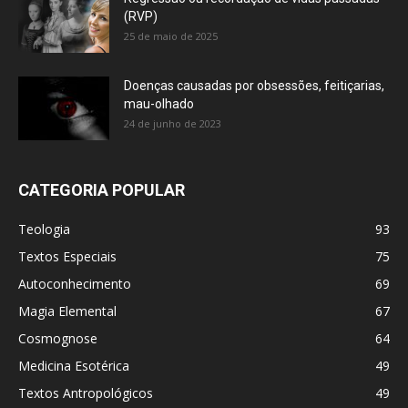
(RVP)
25 de maio de 2025
Doenças causadas por obsessões, feitiçarias,
mau-olhado
24 de junho de 2023
CATEGORIA POPULAR
Teologia
93
Textos Especiais
75
Autoconhecimento
69
Magia Elemental
67
Cosmognose
64
Medicina Esotérica
49
Textos Antropológicos
49