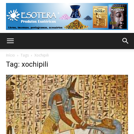
Início
Tags
Xochipili
Tag: xochipili