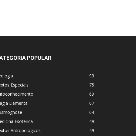
ATEGORIA POPULAR
eologia
93
xtos Especiais
75
utoconhecimento
69
agia Elemental
67
osmognose
64
dicina Esotérica
49
extos Antropológicos
49