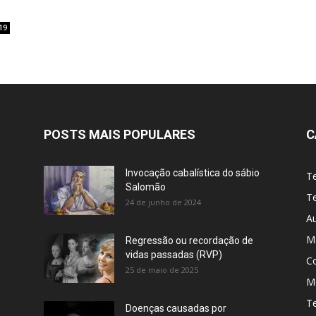
19
POSTS MAIS POPULARES
C
Invocação cabalística do sábio
T
Salomão
Te
24 de junho de 2024
A
M
Regressão ou recordação de
vidas passadas (RVP)
C
25 de maio de 2025
Me
T
Doenças causadas por