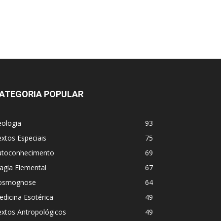
ATEGORIA POPULAR
eologia
93
xtos Especiais
75
utoconhecimento
69
agia Elemental
67
osmognose
64
dicina Esotérica
49
extos Antropológicos
49