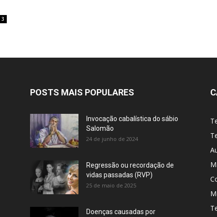
3
POSTS MAIS POPULARES
C
Invocação cabalística do sábio
T
Salomão
Te
24 de junho de 2024
A
M
Regressão ou recordação de
vidas passadas (RVP)
C
25 de maio de 2025
Me
T
Doenças causadas por