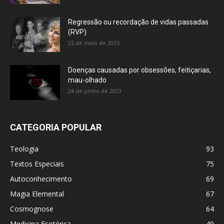
Regressão ou recordação de vidas passadas
(RVP)
25 de maio de 2025
Doenças causadas por obsessões, feitiçarias,
mau-olhado
24 de junho de 2023
CATEGORIA POPULAR
Teologia
93
Textos Especiais
75
Autoconhecimento
69
Magia Elemental
67
Cosmognose
64
Medicina Esotérica
49