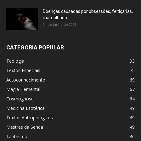
Doenças causadas por obsessões, feitiçarias,
mau-olhado
24 de junho de 2023
CATEGORIA POPULAR
Teologia
93
Textos Especiais
75
Autoconhecimento
69
Magia Elemental
67
Cosmognose
64
Medicina Esotérica
49
Textos Antropológicos
49
Mestres da Senda
49
Tantrismo
46