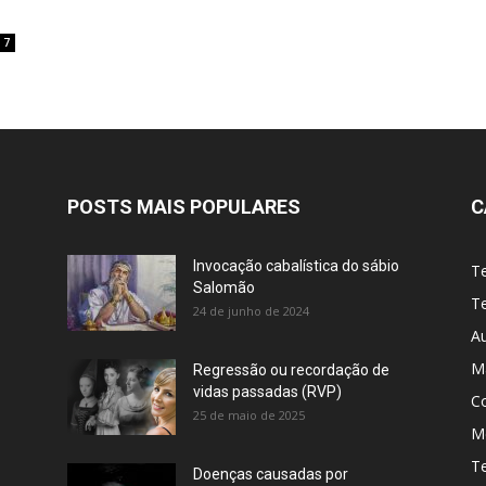
7
POSTS MAIS POPULARES
C
Invocação cabalística do sábio
T
Salomão
Te
24 de junho de 2024
A
M
Regressão ou recordação de
vidas passadas (RVP)
C
25 de maio de 2025
Me
T
Doenças causadas por