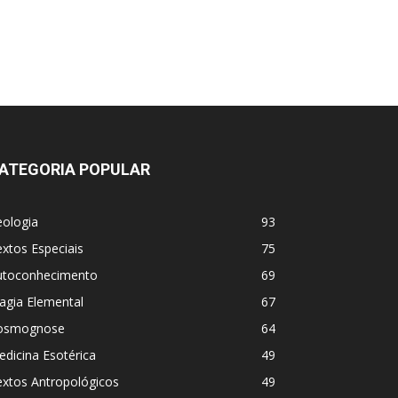
ATEGORIA POPULAR
eologia
93
xtos Especiais
75
utoconhecimento
69
agia Elemental
67
osmognose
64
dicina Esotérica
49
extos Antropológicos
49