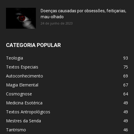
Doenças causadas por obsessões, feitiçarias,
mau-olhado
24 de junho de 2023
CATEGORIA POPULAR
Teologia
93
Textos Especiais
75
Autoconhecimento
69
Magia Elemental
67
Cosmognose
64
Medicina Esotérica
49
Textos Antropológicos
49
Mestres da Senda
49
Tantrismo
46