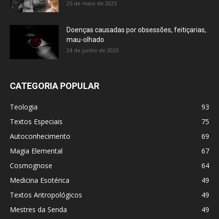
25 de maio de 2025
Doenças causadas por obsessões, feitiçarias,
mau-olhado
24 de junho de 2023
CATEGORIA POPULAR
Teologia
93
Textos Especiais
75
Autoconhecimento
69
Magia Elemental
67
Cosmognose
64
Medicina Esotérica
49
Textos Antropológicos
49
Mestres da Senda
49