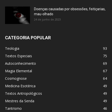
Doenças causadas por obsessões, feitiçarias,
mau-olhado
24 de junho de 2023
CATEGORIA POPULAR
Teologia
93
Textos Especiais
75
Autoconhecimento
69
Magia Elemental
67
Cosmognose
64
Medicina Esotérica
49
Textos Antropológicos
49
Mestres da Senda
49
Tantrismo
46