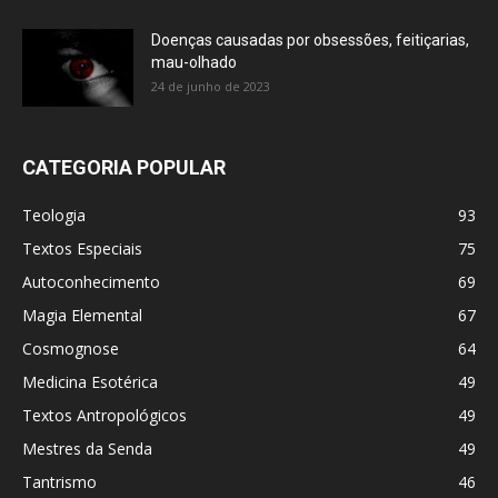
Doenças causadas por obsessões, feitiçarias,
mau-olhado
24 de junho de 2023
CATEGORIA POPULAR
Teologia
93
Textos Especiais
75
Autoconhecimento
69
Magia Elemental
67
Cosmognose
64
Medicina Esotérica
49
Textos Antropológicos
49
Mestres da Senda
49
Tantrismo
46