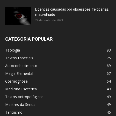
Doenças causadas por obsessões, feitiçarias,
mau-olhado
24 de junho de 2023
CATEGORIA POPULAR
Teologia
93
Textos Especiais
75
Autoconhecimento
69
Magia Elemental
67
Cosmognose
64
Medicina Esotérica
49
Textos Antropológicos
49
Mestres da Senda
49
Tantrismo
46