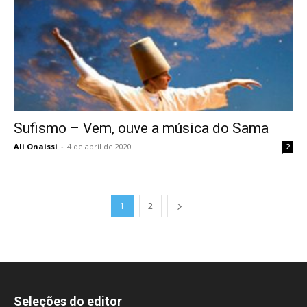
Sufismo – Vem, ouve a música do Sama
Ali Onaissi
-
4 de abril de 2020
2
1
2
Seleções do editor