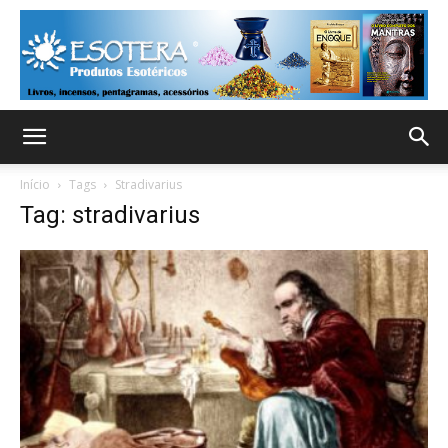
Início
Tags
Stradivarius
Tag: stradivarius