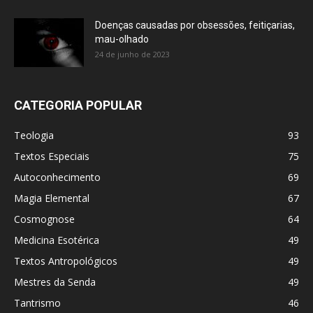
Doenças causadas por obsessões, feitiçarias,
mau-olhado
24 de junho de 2023
CATEGORIA POPULAR
Teologia
93
Textos Especiais
75
Autoconhecimento
69
Magia Elemental
67
Cosmognose
64
Medicina Esotérica
49
Textos Antropológicos
49
Mestres da Senda
49
Tantrismo
46