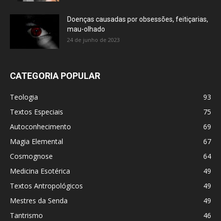
Doenças causadas por obsessões, feitiçarias,
mau-olhado
24 de junho de 2023
CATEGORIA POPULAR
Teologia
93
Textos Especiais
75
Autoconhecimento
69
Magia Elemental
67
Cosmognose
64
Medicina Esotérica
49
Textos Antropológicos
49
Mestres da Senda
49
Tantrismo
46