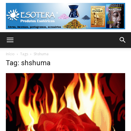
Início
Tags
Shshuma
Tag: shshuma