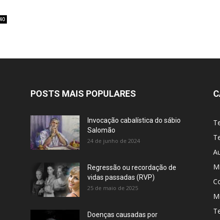
40
POSTS MAIS POPULARES
C
Invocação cabalística do sábio
T
Salomão
Te
24 de junho de 2024
A
M
Regressão ou recordação de
vidas passadas (RVP)
C
25 de maio de 2025
Me
T
Doenças causadas por