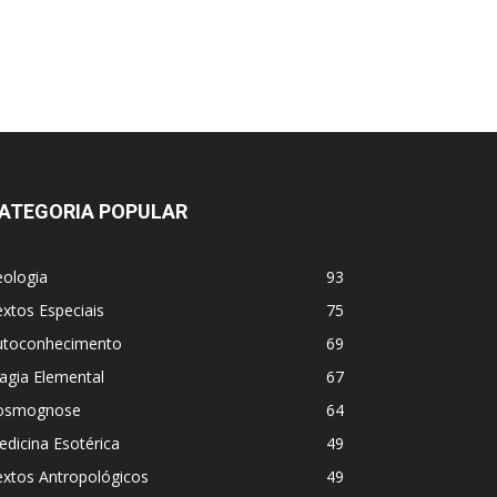
ATEGORIA POPULAR
eologia
93
xtos Especiais
75
utoconhecimento
69
agia Elemental
67
osmognose
64
dicina Esotérica
49
extos Antropológicos
49