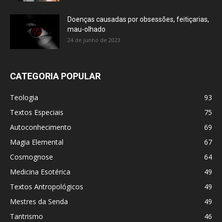
Doenças causadas por obsessões, feitiçarias,
mau-olhado
24 de junho de 2023
CATEGORIA POPULAR
Teologia
93
Textos Especiais
75
Autoconhecimento
69
Magia Elemental
67
Cosmognose
64
Medicina Esotérica
49
Textos Antropológicos
49
Mestres da Senda
49
Tantrismo
46