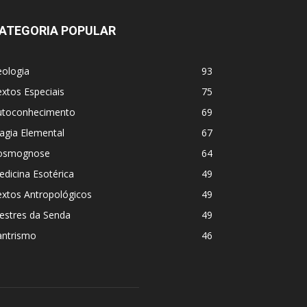
ATEGORIA POPULAR
eologia
93
xtos Especiais
75
utoconhecimento
69
agia Elemental
67
osmognose
64
dicina Esotérica
49
extos Antropológicos
49
estres da Senda
49
antrismo
46