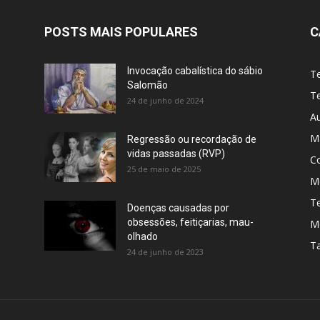
POSTS MAIS POPULARES
C
Invocação cabalística do sábio
T
Salomão
Te
24 de junho de 2024
A
M
Regressão ou recordação de
vidas passadas (RVP)
C
25 de maio de 2025
Me
T
Doenças causadas por
obsessões, feitiçarias, mau-
M
olhado
T
24 de junho de 2023