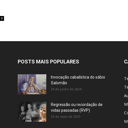
0
POSTS MAIS POPULARES
C
Invocação cabalística do sábio
T
Salomão
Te
24 de junho de 2024
A
M
Regressão ou recordação de
vidas passadas (RVP)
C
25 de maio de 2025
Me