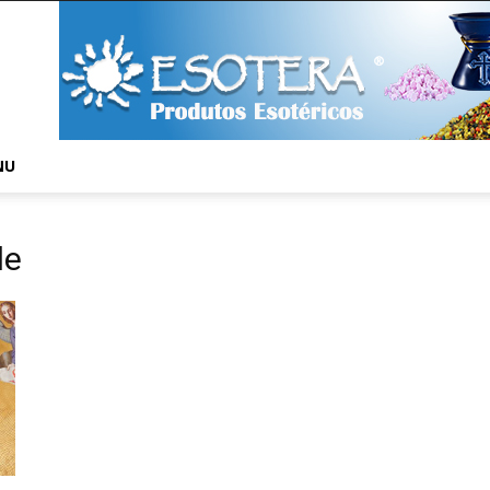
NU
de