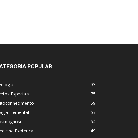
ATEGORIA POPULAR
eologia
93
xtos Especiais
75
utoconhecimento
69
agia Elemental
67
osmognose
64
dicina Esotérica
49