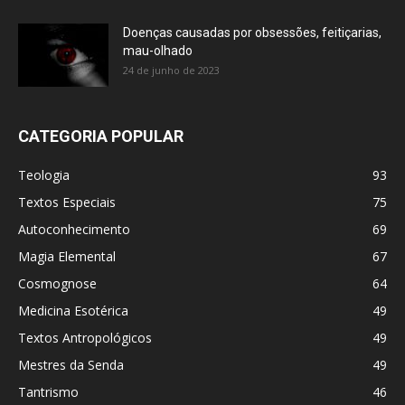
Doenças causadas por obsessões, feitiçarias,
mau-olhado
24 de junho de 2023
CATEGORIA POPULAR
Teologia
93
Textos Especiais
75
Autoconhecimento
69
Magia Elemental
67
Cosmognose
64
Medicina Esotérica
49
Textos Antropológicos
49
Mestres da Senda
49
Tantrismo
46