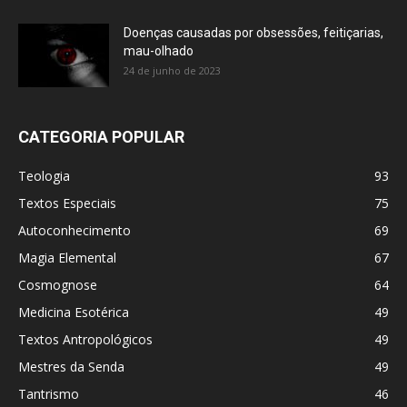
Doenças causadas por obsessões, feitiçarias,
mau-olhado
24 de junho de 2023
CATEGORIA POPULAR
Teologia
93
Textos Especiais
75
Autoconhecimento
69
Magia Elemental
67
Cosmognose
64
Medicina Esotérica
49
Textos Antropológicos
49
Mestres da Senda
49
Tantrismo
46