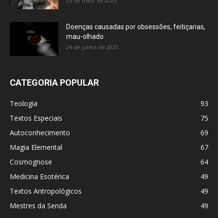
25 de maio de 2025
Doenças causadas por obsessões, feitiçarias,
mau-olhado
24 de junho de 2023
CATEGORIA POPULAR
Teologia
93
Textos Especiais
75
Autoconhecimento
69
Magia Elemental
67
Cosmognose
64
Medicina Esotérica
49
Textos Antropológicos
49
Mestres da Senda
49