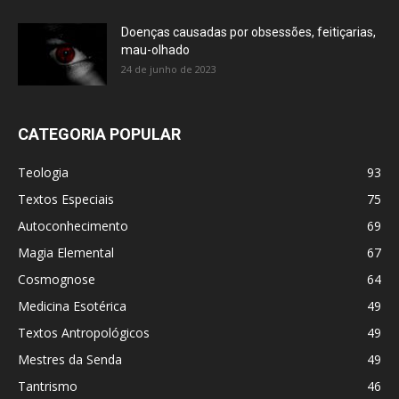
Doenças causadas por obsessões, feitiçarias,
mau-olhado
24 de junho de 2023
CATEGORIA POPULAR
Teologia
93
Textos Especiais
75
Autoconhecimento
69
Magia Elemental
67
Cosmognose
64
Medicina Esotérica
49
Textos Antropológicos
49
Mestres da Senda
49
Tantrismo
46