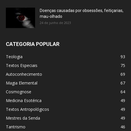
Doenças causadas por obsessões, feitiçarias,
mau-olhado
24 de junho de 2023
CATEGORIA POPULAR
Teologia
93
Textos Especiais
75
Autoconhecimento
69
Magia Elemental
67
Cosmognose
64
Medicina Esotérica
49
Textos Antropológicos
49
Mestres da Senda
49
Tantrismo
46