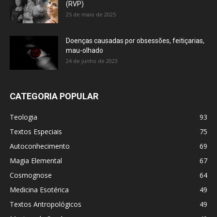
(RVP)
25 de maio de 2025
Doenças causadas por obsessões, feitiçarias,
mau-olhado
24 de junho de 2023
CATEGORIA POPULAR
Teologia
93
Textos Especiais
75
Autoconhecimento
69
Magia Elemental
67
Cosmognose
64
Medicina Esotérica
49
Textos Antropológicos
49