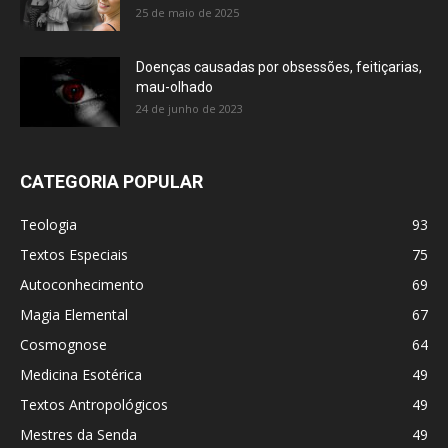
25 de maio de 2025
Doenças causadas por obsessões, feitiçarias,
mau-olhado
24 de junho de 2023
CATEGORIA POPULAR
Teologia
93
Textos Especiais
75
Autoconhecimento
69
Magia Elemental
67
Cosmognose
64
Medicina Esotérica
49
Textos Antropológicos
49
Mestres da Senda
49