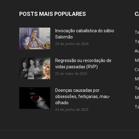
POSTS MAIS POPULARES
C
Invocação cabalística do sábio
T
Salomão
Te
24 de junho de 2024
A
M
Regressão ou recordação de
vidas passadas (RVP)
C
25 de maio de 2025
Me
T
Doenças causadas por
obsessões, feitiçarias, mau-
M
olhado
T
24 de junho de 2023