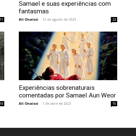
Samael e suas experiências com
fantasmas
Ali Onaissi
-
12 de agosto de 2023
11
22
Experiências sobrenaturais
comentadas por Samael Aun Weor
Ali Onaissi
-
1 de abril de 2023
10
15