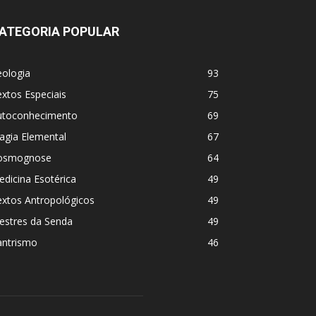
ATEGORIA POPULAR
eologia
93
xtos Especiais
75
utoconhecimento
69
agia Elemental
67
osmognose
64
dicina Esotérica
49
extos Antropológicos
49
estres da Senda
49
antrismo
46