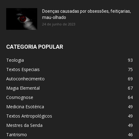
Doenças causadas por obsessões, feitiçarias,
mau-olhado
24 de junho de 2023
CATEGORIA POPULAR
Teologia
93
Textos Especiais
75
Autoconhecimento
69
Magia Elemental
67
Cosmognose
64
Medicina Esotérica
49
Textos Antropológicos
49
Mestres da Senda
49
Tantrismo
46