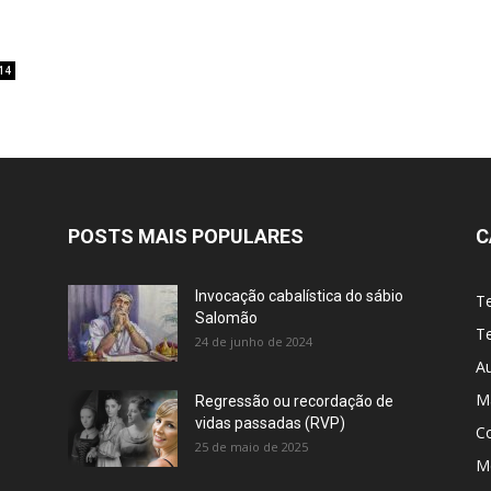
14
POSTS MAIS POPULARES
C
Invocação cabalística do sábio
T
Salomão
Te
24 de junho de 2024
A
M
Regressão ou recordação de
vidas passadas (RVP)
C
25 de maio de 2025
Me