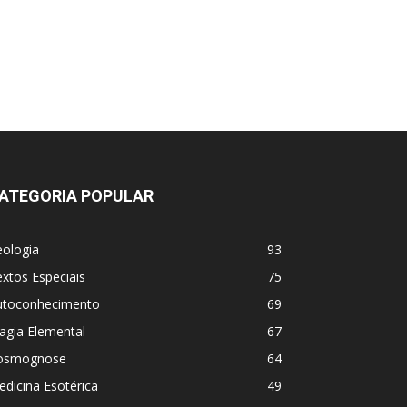
ATEGORIA POPULAR
eologia
93
xtos Especiais
75
utoconhecimento
69
agia Elemental
67
osmognose
64
dicina Esotérica
49