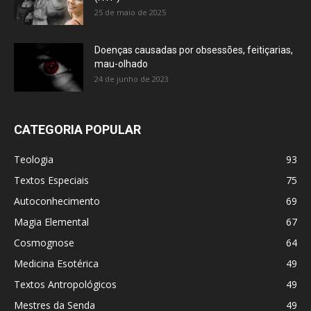
25 de maio de 2025
Doenças causadas por obsessões, feitiçarias,
mau-olhado
24 de junho de 2023
CATEGORIA POPULAR
Teologia
93
Textos Especiais
75
Autoconhecimento
69
Magia Elemental
67
Cosmognose
64
Medicina Esotérica
49
Textos Antropológicos
49
Mestres da Senda
49