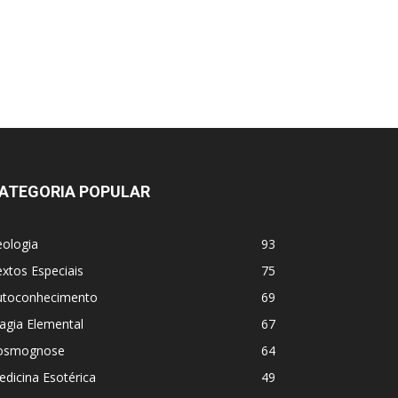
ATEGORIA POPULAR
eologia
93
xtos Especiais
75
utoconhecimento
69
agia Elemental
67
osmognose
64
dicina Esotérica
49