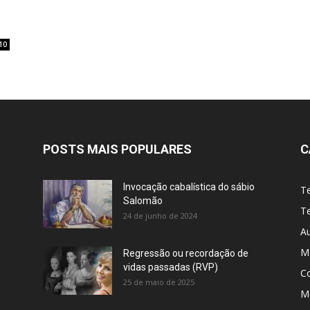
10
POSTS MAIS POPULARES
C
Invocação cabalística do sábio
T
Salomão
Te
24 de junho de 2024
A
M
Regressão ou recordação de
vidas passadas (RVP)
C
25 de maio de 2025
Me