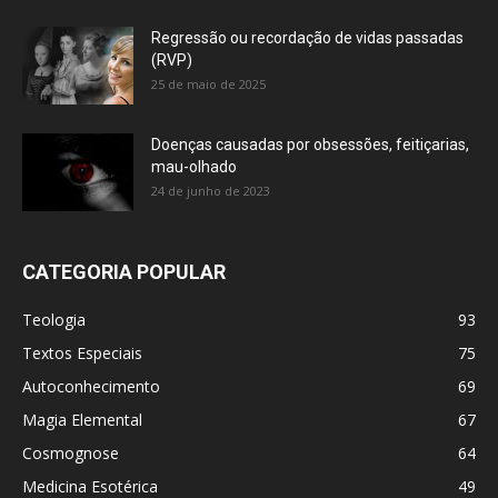
Regressão ou recordação de vidas passadas
(RVP)
25 de maio de 2025
Doenças causadas por obsessões, feitiçarias,
mau-olhado
24 de junho de 2023
CATEGORIA POPULAR
Teologia
93
Textos Especiais
75
Autoconhecimento
69
Magia Elemental
67
Cosmognose
64
Medicina Esotérica
49