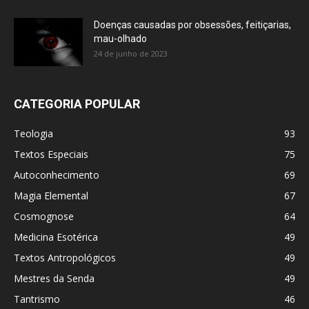
Doenças causadas por obsessões, feitiçarias,
mau-olhado
24 de junho de 2023
CATEGORIA POPULAR
Teologia
93
Textos Especiais
75
Autoconhecimento
69
Magia Elemental
67
Cosmognose
64
Medicina Esotérica
49
Textos Antropológicos
49
Mestres da Senda
49
Tantrismo
46