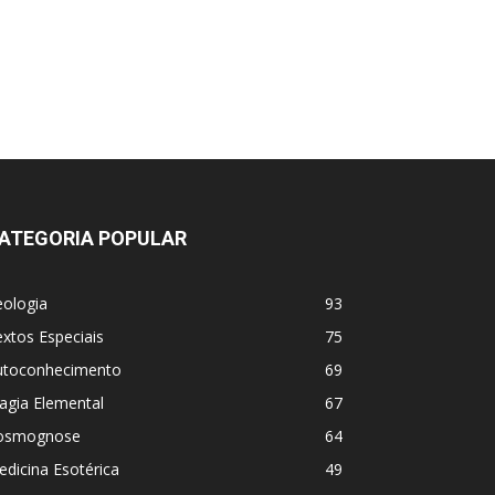
ATEGORIA POPULAR
eologia
93
xtos Especiais
75
utoconhecimento
69
agia Elemental
67
osmognose
64
dicina Esotérica
49