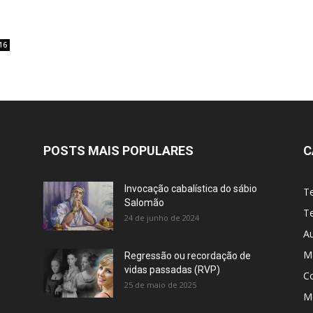
16
POSTS MAIS POPULARES
C
Invocação cabalística do sábio
T
Salomão
Te
24 de junho de 2024
A
M
Regressão ou recordação de
vidas passadas (RVP)
C
25 de maio de 2025
Me