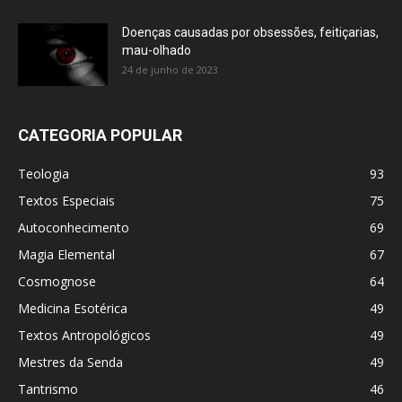
Doenças causadas por obsessões, feitiçarias,
mau-olhado
24 de junho de 2023
CATEGORIA POPULAR
Teologia
93
Textos Especiais
75
Autoconhecimento
69
Magia Elemental
67
Cosmognose
64
Medicina Esotérica
49
Textos Antropológicos
49
Mestres da Senda
49
Tantrismo
46