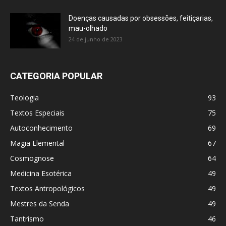
Doenças causadas por obsessões, feitiçarias,
mau-olhado
24 de junho de 2023
CATEGORIA POPULAR
Teologia
93
Textos Especiais
75
Autoconhecimento
69
Magia Elemental
67
Cosmognose
64
Medicina Esotérica
49
Textos Antropológicos
49
Mestres da Senda
49
Tantrismo
46