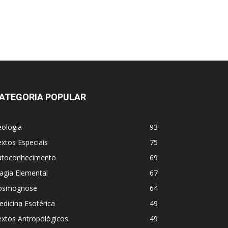
ATEGORIA POPULAR
eologia
93
xtos Especiais
75
utoconhecimento
69
agia Elemental
67
osmognose
64
dicina Esotérica
49
extos Antropológicos
49