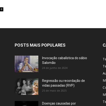
0
POSTS MAIS POPULARES
C
Invocação cabalística do sábio
T
Salomão
Te
24 de junho de 2024
A
M
Regressão ou recordação de
vidas passadas (RVP)
C
25 de maio de 2025
Me
T
Doenças causadas por