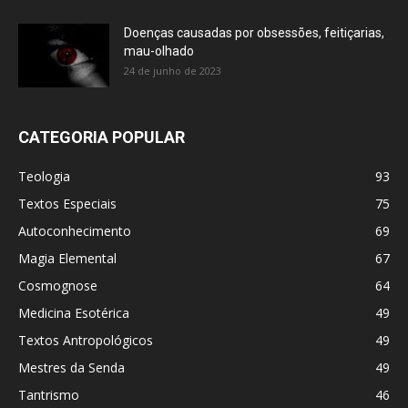
Doenças causadas por obsessões, feitiçarias,
mau-olhado
24 de junho de 2023
CATEGORIA POPULAR
Teologia
93
Textos Especiais
75
Autoconhecimento
69
Magia Elemental
67
Cosmognose
64
Medicina Esotérica
49
Textos Antropológicos
49
Mestres da Senda
49
Tantrismo
46