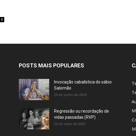
0
POSTS MAIS POPULARES
C
Invocação cabalística do sábio
T
Salomão
Te
24 de junho de 2024
A
M
Regressão ou recordação de
vidas passadas (RVP)
C
25 de maio de 2025
Me