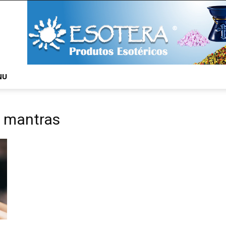
NU
s mantras