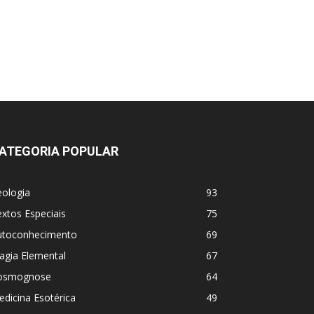
ATEGORIA POPULAR
eologia
93
xtos Especiais
75
utoconhecimento
69
agia Elemental
67
osmognose
64
dicina Esotérica
49