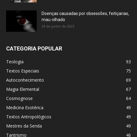
Doenças causadas por obsessões, feitiçarias,
mau-olhado
24 de junho de 2023
CATEGORIA POPULAR
Teologia
93
Textos Especiais
75
Autoconhecimento
69
Magia Elemental
67
Cosmognose
64
Medicina Esotérica
49
Textos Antropológicos
49
Mestres da Senda
49
Tantrismo
46