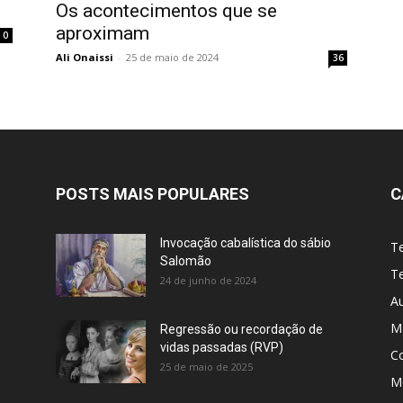
Os acontecimentos que se
aproximam
0
Ali Onaissi
-
25 de maio de 2024
36
POSTS MAIS POPULARES
C
Invocação cabalística do sábio
T
Salomão
Te
24 de junho de 2024
A
M
Regressão ou recordação de
vidas passadas (RVP)
C
25 de maio de 2025
Me