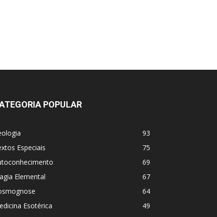
ATEGORIA POPULAR
eologia
93
xtos Especiais
75
utoconhecimento
69
agia Elemental
67
osmognose
64
dicina Esotérica
49