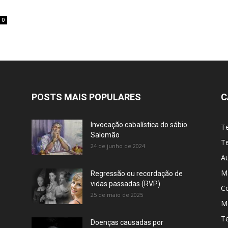
0
POSTS MAIS POPULARES
C
Invocação cabalística do sábio
T
Salomão
Te
24 de junho de 2024
A
M
Regressão ou recordação de
vidas passadas (RVP)
C
25 de maio de 2025
Me
T
Doenças causadas por