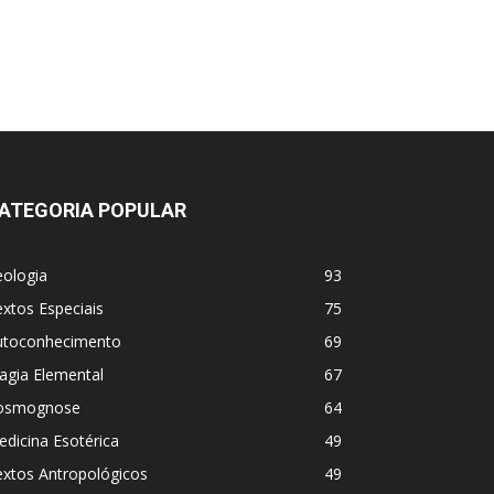
ATEGORIA POPULAR
eologia
93
xtos Especiais
75
utoconhecimento
69
agia Elemental
67
osmognose
64
dicina Esotérica
49
extos Antropológicos
49